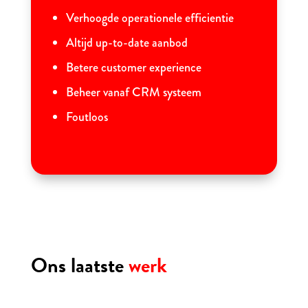
Verhoogde operationele efficientie
Altijd up-to-date aanbod
Betere customer experience
Beheer vanaf CRM systeem
Foutloos
Ons laatste
werk